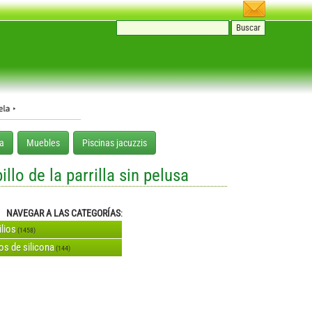
a
Muebles
Piscinas jacuzzis
llo de la parrilla sin pelusa
NAVEGAR A LAS CATEGORÍAS
:
ilios
(1458)
os de silicona
(144)