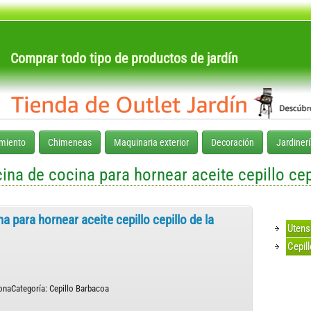
Comprar todo tipo de productos de jardín
ú
miento
Chimeneas
Maquinaria exterior
Decoración
Jardinerí
ina de cocina para hornear aceite cepillo cepi
a para hornear aceite cepillo cepillo de la
Utens
Cepill
iconaCategoría: Cepillo Barbacoa