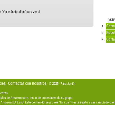
 "Ver más detalles" para ver el
CATE
Cort
Robot
Corta
kies
Contactar con nosotros
-
- ©
2025
- Para Jardín
critas.
les de Amazon.com, Inc. o de sociedades de su grupo.
Amazon EU S.à r.l. Este contenido se provee "tal cual" y está sujeto a ser cambiado o 