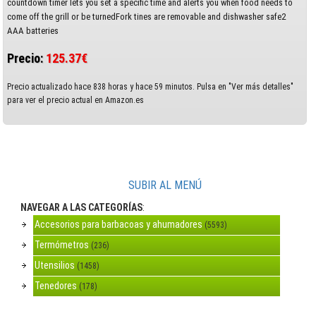
countdown timer lets you set a specific time and alerts you when food needs to
come off the grill or be turnedFork tines are removable and dishwasher safe2
AAA batteries
Precio:
125.37€
Precio actualizado hace 838 horas y hace 59 minutos. Pulsa en "Ver más detalles"
para ver el precio actual en Amazon.es
SUBIR AL MENÚ
NAVEGAR A LAS CATEGORÍAS
:
Accesorios para barbacoas y ahumadores
(5593)
Termómetros
(236)
Utensilios
(1458)
Tenedores
(178)