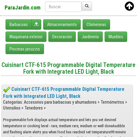
ParaJardin.com
Desplegar menú
Barbacoas
Almacenamiento
Chimeneas
Maquinaria exterior
Decoración
Jardinería
Muebles
Piscinas jacuzzis
Cuisinart CTF-615 Programmable Digital Temperature
Fork with Integrated LED Light, Black
Cuisinart CTF-615 Programmable Digital Temperature
Fork with Integrated LED Light, Black
Categorías: Accesorios para barbacoas y ahumadores > Termómetros >
Utensilios > Tenedores >
Programmable fork displays actual temperature and lets you set desired
temperature or cooking level - rare, medium rare, medium or well doneAudible
and flashing alarm alerts you when food has reached set temperature99 minute