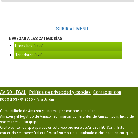
SUBIR AL MENÚ
NAVEGAR A LAS CATEGORÍAS
:
Utensilios
(1458)
Tenedores
(178)
AVISO LEGAL
Política de privacidad y cookies
Contactar con
-
-
nosotros
- ©
2025
- Para Jardín
Como afiliado de Amazon yo ingreso por compras adscritas.
Amazon y el logotipo de Amazon son marcas comerciales de Amazon.com, Inc. o de
sociedades de su grupo.
Cierto contenido que aparece en esta web proviene de Amazon EU S.à r.l. Este
contenido se provee "tal cual" y está sujeto a ser cambiado o eliminado en cualquier