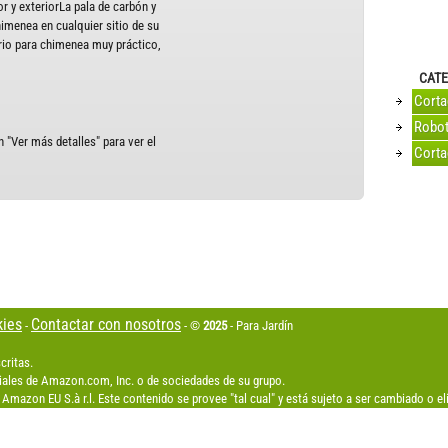
or y exteriorLa pala de carbón y
himenea en cualquier sitio de su
io para chimenea muy práctico,
CATE
Cort
Robot
 "Ver más detalles" para ver el
Corta
kies
Contactar con nosotros
-
- ©
2025
- Para Jardín
critas.
les de Amazon.com, Inc. o de sociedades de su grupo.
Amazon EU S.à r.l. Este contenido se provee "tal cual" y está sujeto a ser cambiado o 