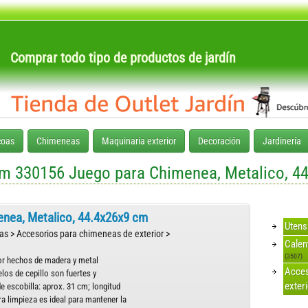
Comprar todo tipo de productos de jardín
coas
Chimeneas
Maquinaria exterior
Decoración
Jardinería
m 330156 Juego para Chimenea, Metalico, 4
nea, Metalico, 44.4x26x9 cm
Utens
as > Accesorios para chimeneas de exterior >
Calen
(3507)
or hechos de madera y metal
Acces
los de cepillo son fuertes y
exter
e escobilla: aprox. 31 cm; longitud
a limpieza es ideal para mantener la