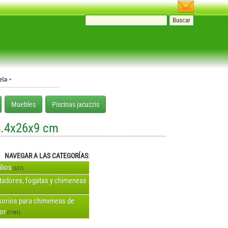
Muebles
Piscinas jacuzzis
4.4x26x9 cm
NAVEGAR A LAS CATEGORÍAS
:
ilios
(327)
tadores, fogatas y chimeneas
orios para chimeneas de
ior
(1761)