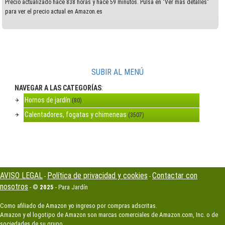
Precio actualizado hace 838 horas y hace 59 minutos. Pulsa en "Ver más detalles"
para ver el precio actual en Amazon.es
SUBIR AL MENÚ
NAVEGAR A LAS CATEGORÍAS
:
Hornos de jardín
(80)
Calentadores, fogatas y chimeneas
(3507)
AVISO LEGAL
Política de privacidad y cookies
Contactar con
-
-
nosotros
- ©
2025
- Para Jardín
Como afiliado de Amazon yo ingreso por compras adscritas.
Amazon y el logotipo de Amazon son marcas comerciales de Amazon.com, Inc. o de
sociedades de su grupo.