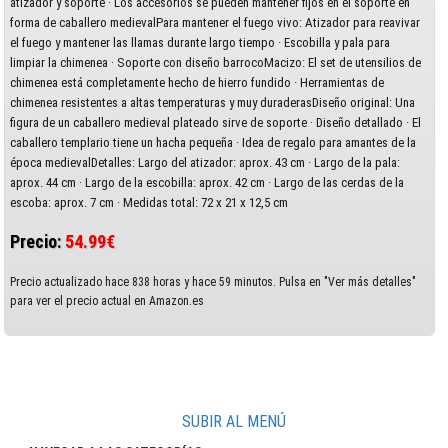
atizador y soporte · Los accesorios se pueden mantener fijos en el soporte en
forma de caballero medievalPara mantener el fuego vivo: Atizador para reavivar
el fuego y mantener las llamas durante largo tiempo · Escobilla y pala para
limpiar la chimenea · Soporte con diseño barrocoMacizo: El set de utensilios de
chimenea está completamente hecho de hierro fundido · Herramientas de
chimenea resistentes a altas temperaturas y muy duraderasDiseño original: Una
figura de un caballero medieval plateado sirve de soporte · Diseño detallado · El
caballero templario tiene un hacha pequeña · Idea de regalo para amantes de la
época medievalDetalles: Largo del atizador: aprox. 43 cm · Largo de la pala:
aprox. 44 cm · Largo de la escobilla: aprox. 42 cm · Largo de las cerdas de la
escoba: aprox. 7 cm · Medidas total: 72 x 21 x 12,5 cm
Precio:
54.99€
Precio actualizado hace 838 horas y hace 59 minutos. Pulsa en "Ver más detalles"
para ver el precio actual en Amazon.es
SUBIR AL MENÚ