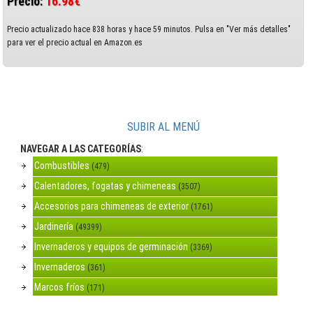
Precio:
16.98€
Precio actualizado hace 838 horas y hace 59 minutos. Pulsa en "Ver más detalles"
para ver el precio actual en Amazon.es
SUBIR AL MENÚ
NAVEGAR A LAS CATEGORÍAS
:
Combustibles
(479)
Calentadores, fogatas y chimeneas
(3507)
Accesorios para chimeneas de exterior
(1761)
Jardinería
(49399)
Invernaderos y equipos de germinación
(3369)
Invernaderos
(361)
Marcos fríos
(171)