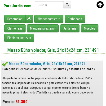
ParaJardin.com
Desplegar menú
Decoración
Almacenamiento
Barbacoas
Chimeneas
Maquinaria exterior
Jardinería
Muebles
Piscinas jacuzzis
Masso Búho volador, Gris, 24x15x24 cm, 231491
Masso Búho volador, Gris, 24x15x24 cm, 231491
Categorías: Decoración de exterior > Esculturas y estatuas de jardín >
Ahuyentador eólico contra pájaros con forma de Búho fabricado en PVC a
tamaño realDispone de un mecanismo para extender las alas y el cuerpo
accionado por el vientoSe puede colgar o poner encima de una barraNo
necesita pilas ni electricidadTambién se puede usar solo como decoración
Precio:
31.30€