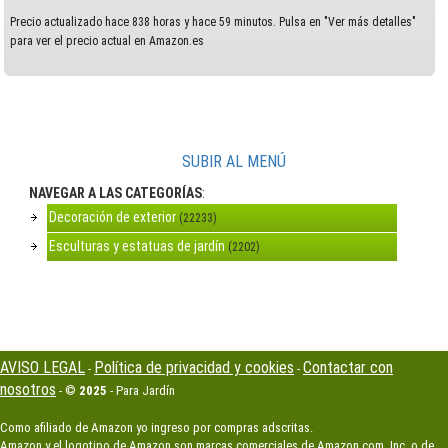
Precio actualizado hace 838 horas y hace 59 minutos. Pulsa en "Ver más detalles"
para ver el precio actual en Amazon.es
SUBIR AL MENÚ
NAVEGAR A LAS CATEGORÍAS
:
Decoración de exterior
(22233)
Esculturas y estatuas de jardín
(2202)
AVISO LEGAL
Política de privacidad y cookies
Contactar con
-
-
nosotros
- ©
2025
- Para Jardín
Como afiliado de Amazon yo ingreso por compras adscritas.
Amazon y el logotipo de Amazon son marcas comerciales de Amazon.com, Inc. o de