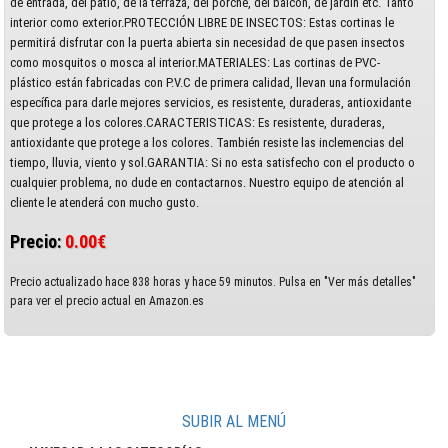
de entrada, del patio, de la terraza, del porche, del balcón, de jardín etc. Tanto
interior como exterior.PROTECCIÓN LIBRE DE INSECTOS: Estas cortinas le
permitirá disfrutar con la puerta abierta sin necesidad de que pasen insectos
como mosquitos o mosca al interior.MATERIALES: Las cortinas de PVC-
plástico están fabricadas con P.V.C de primera calidad, llevan una formulación
específica para darle mejores servicios, es resistente, duraderas, antioxidante
que protege a los colores.CARACTERISTICAS: Es resistente, duraderas,
antioxidante que protege a los colores. También resiste las inclemencias del
tiempo, lluvia, viento y sol.GARANTIA: Si no esta satisfecho con el producto o
cualquier problema, no dude en contactarnos. Nuestro equipo de atención al
cliente le atenderá con mucho gusto.
Precio:
0.00€
Precio actualizado hace 838 horas y hace 59 minutos. Pulsa en "Ver más detalles"
para ver el precio actual en Amazon.es
SUBIR AL MENÚ