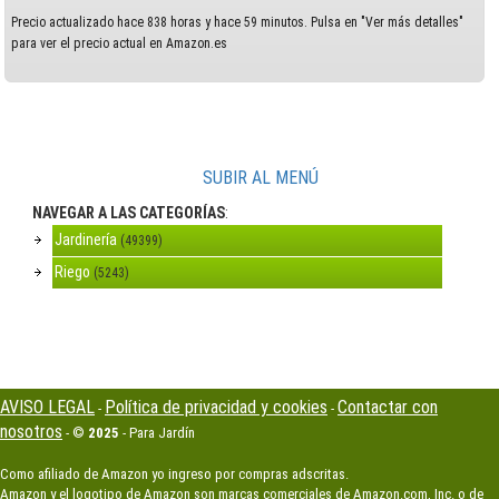
Precio actualizado hace 838 horas y hace 59 minutos. Pulsa en "Ver más detalles"
para ver el precio actual en Amazon.es
SUBIR AL MENÚ
NAVEGAR A LAS CATEGORÍAS
:
Jardinería
(49399)
Riego
(5243)
AVISO LEGAL
Política de privacidad y cookies
Contactar con
-
-
nosotros
- ©
2025
- Para Jardín
Como afiliado de Amazon yo ingreso por compras adscritas.
Amazon y el logotipo de Amazon son marcas comerciales de Amazon.com, Inc. o de