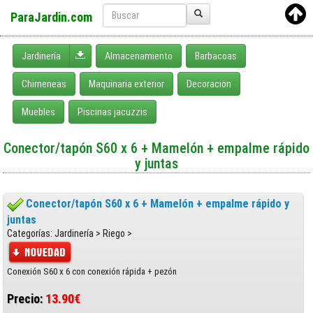
ParaJardin.com
Desplegar menú
Jardinería
Almacenamiento
Barbacoas
Chimeneas
Maquinaria exterior
Decoración
Muebles
Piscinas jacuzzis
Conector/tapón S60 x 6 + Mamelón + empalme rápido
y juntas
Conector/tapón S60 x 6 + Mamelón + empalme rápido y
juntas
Categorías: Jardinería > Riego >
Conexión S60 x 6 con conexión rápida + pezón
Precio:
13.90€