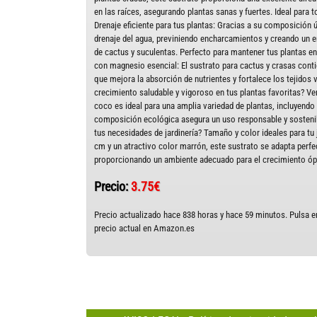
en las raíces, asegurando plantas sanas y fuertes. Ideal para 
Drenaje eficiente para tus plantas: Gracias a su composición ún
drenaje del agua, previniendo encharcamientos y creando un e
de cactus y suculentas. Perfecto para mantener tus plantas e
con magnesio esencial: El sustrato para cactus y crasas cont
que mejora la absorción de nutrientes y fortalece los tejidos
crecimiento saludable y vigoroso en tus plantas favoritas? Ver
coco es ideal para una amplia variedad de plantas, incluyendo
composición ecológica asegura un uso responsable y sosteni
tus necesidades de jardinería? Tamaño y color ideales para t
cm y un atractivo color marrón, este sustrato se adapta perfe
proporcionando un ambiente adecuado para el crecimiento ópt
Precio:
3.75€
Precio actualizado hace 838 horas y hace 59 minutos. Pulsa en
precio actual en Amazon.es