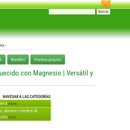
n
Muebles
Piscinas jacuzzis
quecido con Magnesio | Versátil y
NAVEGAR A LAS CATEGORÍAS
:
nería
(49399)
as, abonos y medios de
ación
(1203)