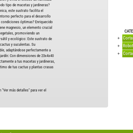
todo tipo de macetas y jardineras?
ica, este sustrato facilita el
ntorno perfecto para el desarrollo
n condiciones óptimas? Enriquecido
iene magnesio, un elemento crucial
CATE
 vegetales, promoviendo un
Cort
sátil y ecológico: Este sustrato de
 cactus y suculentas. Su
Robot
ble, adaptándose perfectamente a
Corta
u jardín: Con dimensiones de 23x4x40
ctamente a tus macetas y jardineras,
imo de tus cactus y plantas crasas
 "Ver más detalles" para ver el