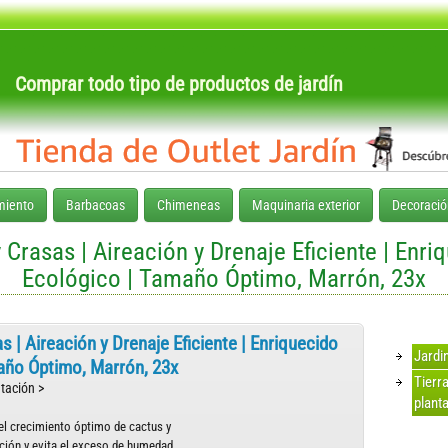
Comprar todo tipo de productos de jardín
ú
iento
Barbacoas
Chimeneas
Maquinaria exterior
Decoració
 Crasas | Aireación y Drenaje Eficiente | Enri
Ecológico | Tamaño Óptimo, Marrón, 23x
 | Aireación y Drenaje Eficiente | Enriquecido
Jardi
maño Óptimo, Marrón, 23x
Tierr
tación >
plant
 el crecimiento óptimo de cactus y
ación y evita el exceso de humedad