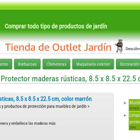
Comprar todo tipo de productos de jardín
ento
Barbacoas
Chimeneas
Maquinaria exterior
Decoración
Protector maderas rústicas, 8.5 x 8.5 x 22.5
icas, 8.5 x 8.5 x 22.5 cm, color marrón
Muebl
 y productos de protección para muebles de jardín >
(25383)
Limpi
prote
genera y embellece las maderas más
(206)