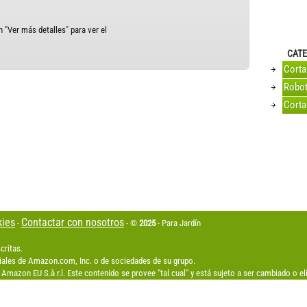
 "Ver más detalles" para ver el
CATE
Cort
Robot
Corta
kies
Contactar con nosotros
-
- ©
2025
- Para Jardín
critas.
les de Amazon.com, Inc. o de sociedades de su grupo.
Amazon EU S.à r.l. Este contenido se provee "tal cual" y está sujeto a ser cambiado o 