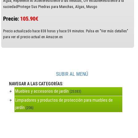
Agua, Repelente Al Aceiteresistente a las heladas, UV estableResistente a la
suciedadProtege Sus Piedras para Manchas, Algas, Musgo
Precio:
105.90€
Precio actualizado hace 838 horas y hace 59 minutos. Pulsa en "Ver más detalles"
para ver el precio actual en Amazon.es
SUBIR AL MENÚ
NAVEGAR A LAS CATEGORÍAS
:
Muebles y accesorios de jardín
(25383)
Limpiadores y productos de protección para muebles de
jardín
(206)