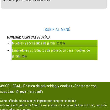
para ver el precio actual en Amazon.es
SUBIR AL MENÚ
NAVEGAR A LAS CATEGORÍAS
:
Muebles y accesorios de jardín
(25383)
Limpiadores y productos de protección para muebles de
jardín
(206)
AVISO LEGAL
Política de privacidad y cookies
Contactar con
-
-
nosotros
- ©
2025
- Para Jardín
Como afiliado de Amazon yo ingreso por compras adscritas.
Amazon y el logotipo de Amazon son marcas comerciales de Amazon.com, Inc. o de
sociedades de su grupo.