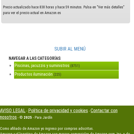
Precio actualizado hace 838 horas y hace 59 minutos. Pulsa en "Ver más detalles"
para ver el precio actual en Amazon.es
SUBIR AL MENÚ
NAVEGAR A LAS CATEGORÍAS
:
Piscinas, jacuzzis y suministros
(8751)
Productos iluminación
(225)
AVISO LEGAL
Política de privacidad y cookies
Contactar con
-
-
nosotros
- ©
2025
- Para Jardín
Como afiliado de Amazon yo ingreso por compras adscritas.
Amazon y el logotipo de Amazon son marcas comerciales de Amazon.com, Inc. o de