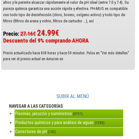
altos y le permite alcanzar rápidamente el valor de pH ideal (entre 7.0 y 7.4). Su
pureza química garantiza una acción rápida y efectiva. PH-MUS es compatible
con todo tipo de desinfección (cloro, bromo, oxígeno activo) y todo tipo de
filtros (filtros de arena y vidrio, filtros de cartucho ...), así
24.99€
Precio:
27.16€
Descuento del 9% comprando AHORA
Precio actualizado hace 838 horas y hace 59 minutos. Pulsa en "Ver más detalles"
para ver el precio actual en Amazon.es
SUBIR AL MENÚ
NAVEGAR A LAS CATEGORÍAS
:
Piscinas, jacuzzis y suministros
(8751)
Productos químicos y para análisis de aguas
(1298)
Correctores de pH
(102)