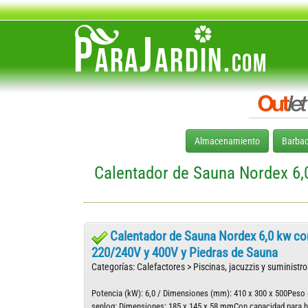
Almacenamiento
Barba
Calentador de Sauna Nordex 6,0
Calentador de Sauna Nordex 6,0 kw con
220/240V y 400V y Piedras de Sauna
Categorías: Calefactores > Piscinas, jacuzzis y suministro
Potencia (kW): 6,0 / Dimensiones (mm): 410 x 300 x 500Peso (k
senlog: Dimensiones: 185 x 145 x 58 mmCon capacidad para h