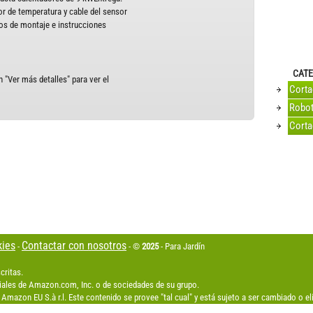
or de temperatura y cable del sensor
ios de montaje e instrucciones
CATE
 "Ver más detalles" para ver el
Cort
Robot
Corta
kies
Contactar con nosotros
-
- ©
2025
- Para Jardín
critas.
les de Amazon.com, Inc. o de sociedades de su grupo.
Amazon EU S.à r.l. Este contenido se provee "tal cual" y está sujeto a ser cambiado o 