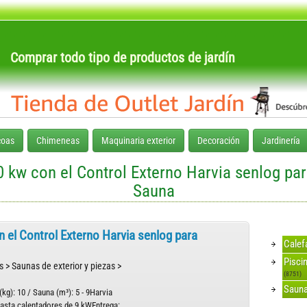
Comprar todo tipo de productos de jardín
coas
Chimeneas
Maquinaria exterior
Decoración
Jardinería
 kw con el Control Externo Harvia senlog pa
Sauna
 el Control Externo Harvia senlog para
Calef
Pisci
s > Saunas de exterior y piezas >
(8751)
Sauna
g): 10 / Sauna (m³): 5 - 9Harvia
asta calentadores de 9 kWEntrega: