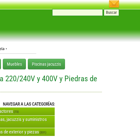
Muebles
Piscinas jacuzzis
ra 220/240V y 400V y Piedras de
NAVEGAR A LAS CATEGORÍAS
:
actores
(73)
nas, jacuzzis y suministros
s de exterior y piezas
(331)