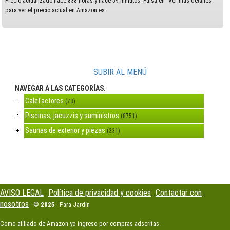
Precio actualizado hace 838 horas y hace 59 minutos. Pulsa en "Ver más detalles"
para ver el precio actual en Amazon.es
SUBIR AL MENÚ
NAVEGAR A LAS CATEGORÍAS
:
Calefactores
(73)
Piscinas, jacuzzis y suministros
(8751)
Saunas de exterior y piezas
(331)
AVISO LEGAL
Política de privacidad y cookies
Contactar con
-
-
nosotros
- ©
2025
- Para Jardín
Como afiliado de Amazon yo ingreso por compras adscritas.