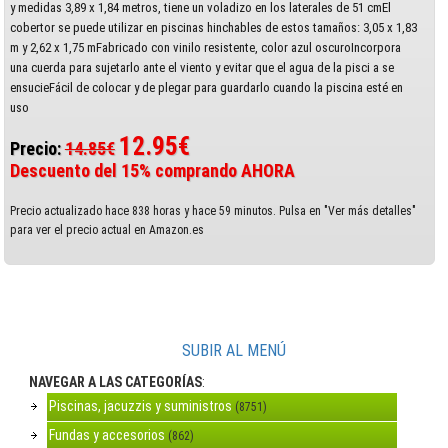
y medidas 3,89 x 1,84 metros, tiene un voladizo en los laterales de 51 cmEl
cobertor se puede utilizar en piscinas hinchables de estos tamaños: 3,05 x 1,83
m y 2,62 x 1,75 mFabricado con vinilo resistente, color azul oscuroIncorpora
una cuerda para sujetarlo ante el viento y evitar que el agua de la pisci a se
ensucieFácil de colocar y de plegar para guardarlo cuando la piscina esté en
uso
12.95€
Precio:
14.85€
Descuento del 15% comprando AHORA
Precio actualizado hace 838 horas y hace 59 minutos. Pulsa en "Ver más detalles"
para ver el precio actual en Amazon.es
SUBIR AL MENÚ
NAVEGAR A LAS CATEGORÍAS
:
Piscinas, jacuzzis y suministros
(8751)
Fundas y accesorios
(862)