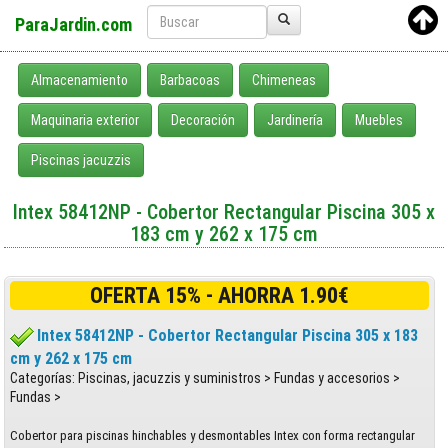
ParaJardin.com
Almacenamiento
Barbacoas
Chimeneas
Maquinaria exterior
Decoración
Jardinería
Muebles
Piscinas jacuzzis
Intex 58412NP - Cobertor Rectangular Piscina 305 x
183 cm y 262 x 175 cm
OFERTA 15% - AHORRA 1.90€
Intex 58412NP - Cobertor Rectangular Piscina 305 x 183
cm y 262 x 175 cm
Categorías: Piscinas, jacuzzis y suministros > Fundas y accesorios >
Fundas >
Cobertor para piscinas hinchables y desmontables Intex con forma rectangular