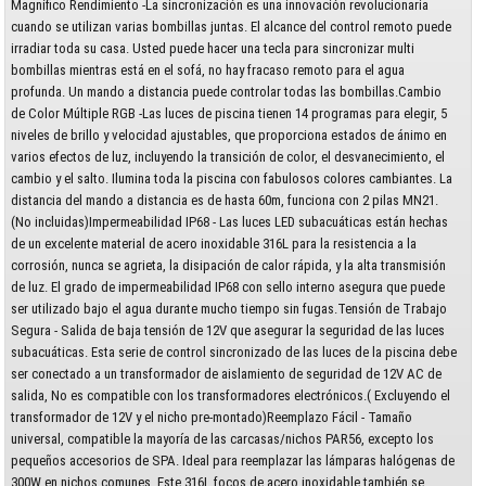
Magnífico Rendimiento -La sincronización es una innovación revolucionaria
cuando se utilizan varias bombillas juntas. El alcance del control remoto puede
irradiar toda su casa. Usted puede hacer una tecla para sincronizar multi
bombillas mientras está en el sofá, no hay fracaso remoto para el agua
profunda. Un mando a distancia puede controlar todas las bombillas.Cambio
de Color Múltiple RGB -Las luces de piscina tienen 14 programas para elegir, 5
niveles de brillo y velocidad ajustables, que proporciona estados de ánimo en
varios efectos de luz, incluyendo la transición de color, el desvanecimiento, el
cambio y el salto. Ilumina toda la piscina con fabulosos colores cambiantes. La
distancia del mando a distancia es de hasta 60m, funciona con 2 pilas MN21.
(No incluidas)Impermeabilidad IP68 - Las luces LED subacuáticas están hechas
de un excelente material de acero inoxidable 316L para la resistencia a la
corrosión, nunca se agrieta, la disipación de calor rápida, y la alta transmisión
de luz. El grado de impermeabilidad IP68 con sello interno asegura que puede
ser utilizado bajo el agua durante mucho tiempo sin fugas.Tensión de Trabajo
Segura - Salida de baja tensión de 12V que asegurar la seguridad de las luces
subacuáticas. Esta serie de control sincronizado de las luces de la piscina debe
ser conectado a un transformador de aislamiento de seguridad de 12V AC de
salida, No es compatible con los transformadores electrónicos.( Excluyendo el
transformador de 12V y el nicho pre-montado)Reemplazo Fácil - Tamaño
universal, compatible la mayoría de las carcasas/nichos PAR56, excepto los
pequeños accesorios de SPA. Ideal para reemplazar las lámparas halógenas de
300W en nichos comunes. Este 316L focos de acero inoxidable también se