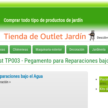
Comprar todo tipo de productos de jardín
coas
Chimeneas
Maquinaria exterior
Decoración
Jardinería
t TP003 - Pegamento para Reparaciones baj
paraciones bajo el Agua
Pisci
aración >
(8751)
Kits 