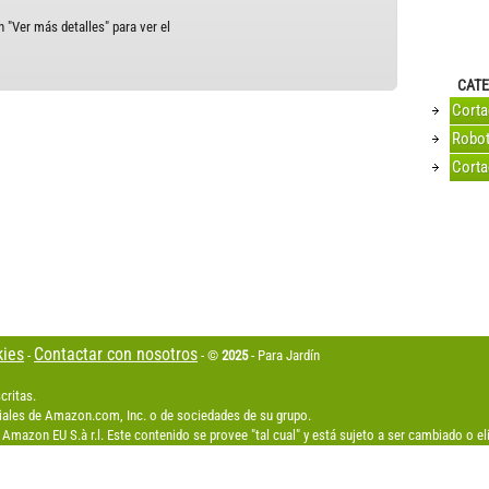
 "Ver más detalles" para ver el
CATE
Cort
Robot
Corta
kies
Contactar con nosotros
-
- ©
2025
- Para Jardín
critas.
les de Amazon.com, Inc. o de sociedades de su grupo.
Amazon EU S.à r.l. Este contenido se provee "tal cual" y está sujeto a ser cambiado o 