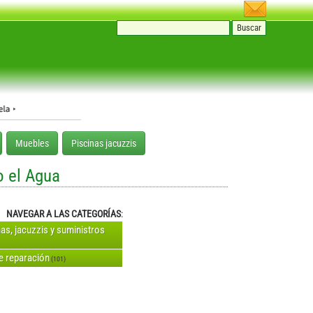
Muebles
Piscinas jacuzzis
o el Agua
NAVEGAR A LAS CATEGORÍAS
:
nas, jacuzzis y suministros
de reparación
(101)