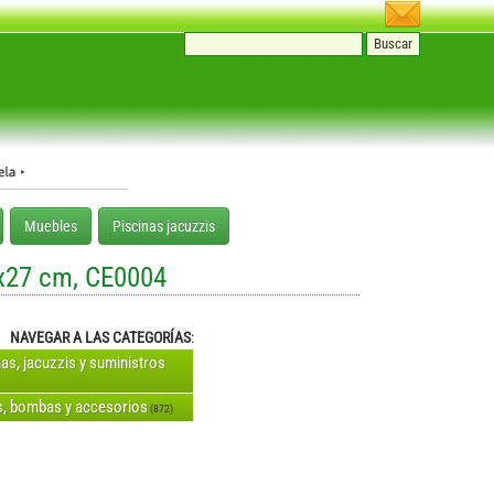
Muebles
Piscinas jacuzzis
5x27 cm, CE0004
NAVEGAR A LAS CATEGORÍAS
:
nas, jacuzzis y suministros
os, bombas y accesorios
(872)