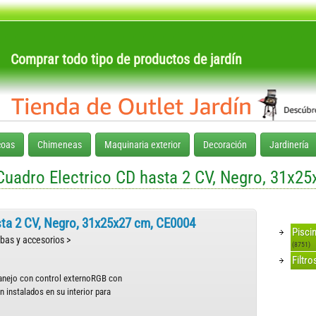
Comprar todo tipo de productos de jardín
coas
Chimeneas
Maquinaria exterior
Decoración
Jardinería
uadro Electrico CD hasta 2 CV, Negro, 31x2
ta 2 CV, Negro, 31x25x27 cm, CE0004
Pisci
mbas y accesorios >
(8751)
Filtr
manejo con control externoRGB con
 instalados en su interior para