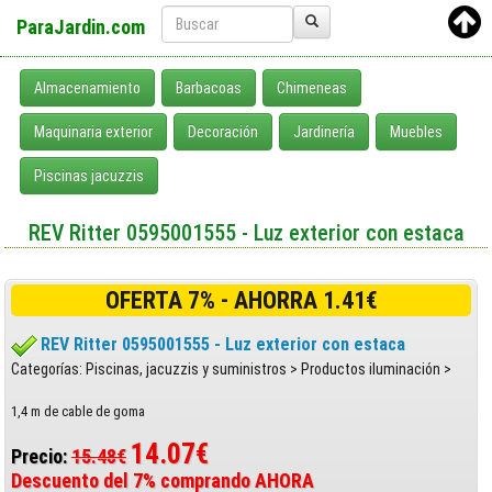
ParaJardin.com
Almacenamiento
Barbacoas
Chimeneas
Maquinaria exterior
Decoración
Jardinería
Muebles
Piscinas jacuzzis
REV Ritter 0595001555 - Luz exterior con estaca
OFERTA 7% - AHORRA 1.41€
REV Ritter 0595001555 - Luz exterior con estaca
Categorías: Piscinas, jacuzzis y suministros > Productos iluminación >
1,4 m de cable de goma
14.07€
Precio:
15.48€
Descuento del 7% comprando AHORA