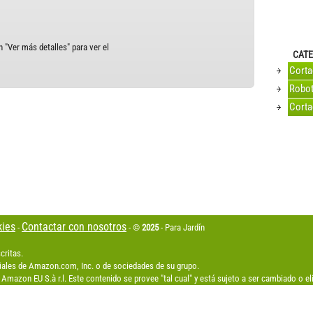
 "Ver más detalles" para ver el
CATE
Cort
Robot
Corta
kies
Contactar con nosotros
-
- ©
2025
- Para Jardín
critas.
les de Amazon.com, Inc. o de sociedades de su grupo.
Amazon EU S.à r.l. Este contenido se provee "tal cual" y está sujeto a ser cambiado o 