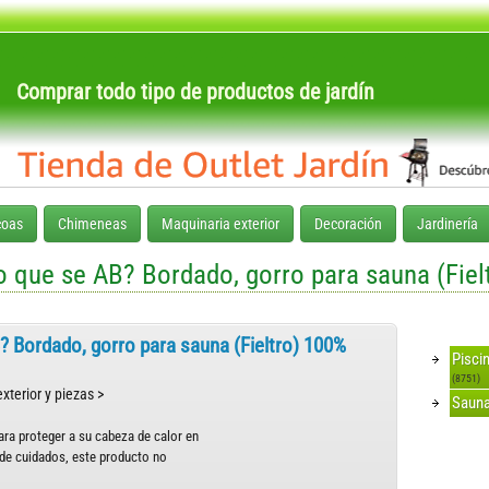
Comprar todo tipo de productos de jardín
coas
Chimeneas
Maquinaria exterior
Decoración
Jardinería
 que se AB? Bordado, gorro para sauna (Fieltr
 Bordado, gorro para sauna (Fieltro) 100%
Pisci
(8751)
xterior y piezas >
Sauna
ara proteger a su cabeza de calor en
 de cuidados, este producto no