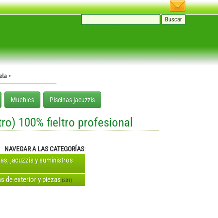
Muebles
Piscinas jacuzzis
o) 100% fieltro profesional
NAVEGAR A LAS CATEGORÍAS
:
nas, jacuzzis y suministros
s de exterior y piezas
(331)