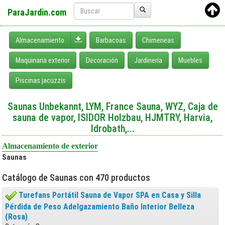
ParaJardin.com
Desplegar menú
Almacenamiento
Barbacoas
Chimeneas
Maquinaria exterior
Decoración
Jardinería
Muebles
Piscinas jacuzzis
Saunas Unbekannt, LYM, France Sauna, WYZ, Caja de
sauna de vapor, ISIDOR Holzbau, HJMTRY, Harvia,
Idrobath,...
Almacenamiento de exterior
Saunas
Catálogo de Saunas con 470 productos
Turefans Portátil Sauna de Vapor SPA en Casa y Silla
Pérdida de Peso Adelgazamiento Baño Interior Belleza
(Rosa)