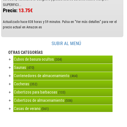
SUPERFICI...
Precio:
13.75€
Actualizado hace 838 horas y 59 minutos. Pulsa en "Ver más detalles" para ver el
precio actual en Amazon.es
SUBIR AL MENÚ
OTRAS CATEGORÍAS
:
Cubos de basura ocultos
(304)
Saunas
(470)
Contenedores de almacenamiento
(464)
Cocheras
(352)
Cobertizos para barbacoas
(133)
Cobertizos de almacenamiento
(506)
Casas de verano
(561)
Bancos de almacenamiento
(311)
Armarios
(392)