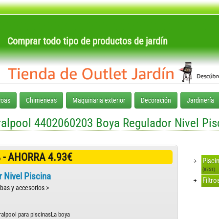
Comprar todo tipo de productos de jardín
coas
Chimeneas
Maquinaria exterior
Decoración
Jardinería
ralpool 4402060203 Boya Regulador Nivel Pis
 - AHORRA 4.93€
Pisci
(8751)
 Nivel Piscina
Filtr
mbas y accesorios >
ralpool para piscinasLa boya