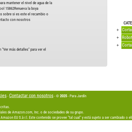
ara mantener el nivel de agua de la
pool 15862Renueva la boya
as sobre si es este el recambio o
ontacto con nosotros
CATE
Cort
Robot
Corta
 "Ver más detalles" para ver el
kies
Contactar con nosotros
-
- ©
2025
- Para Jardín
critas.
les de Amazon.com, Inc. o de sociedades de su grupo.
Amazon EU S.à r.l. Este contenido se provee "tal cual" y está sujeto a ser cambiado o 