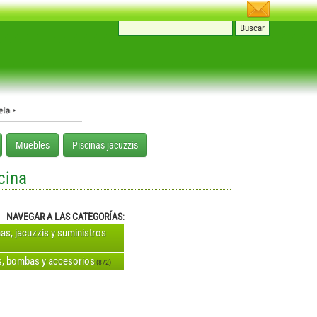
Muebles
Piscinas jacuzzis
cina
NAVEGAR A LAS CATEGORÍAS
:
nas, jacuzzis y suministros
os, bombas y accesorios
(872)