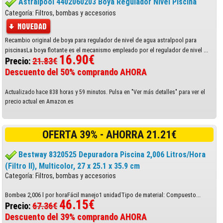
Astralpool 4402060203 Boya Regulador Nivel Piscina
Categoría: Filtros, bombas y accesorios
Recambio original de boya para regulador de nivel de agua astralpool para
piscinasLa boya flotante es el mecanismo empleado por el regulador de nivel ...
16.90€
Precio:
21.83€
Descuento del 50% comprando AHORA
Actualizado hace 838 horas y 59 minutos. Pulsa en "Ver más detalles" para ver el
precio actual en Amazon.es
OFERTA 39% - AHORRA 21.21€
Bestway 8320525 Depuradora Piscina 2,006 Litros/Hora
(Filtro II), Multicolor, 27 x 25.1 x 35.9 cm
Categoría: Filtros, bombas y accesorios
Bombea 2,006 l por horaFácil manejo1 unidadTipo de material: Compuesto...
46.15€
Precio:
67.36€
Descuento del 39% comprando AHORA