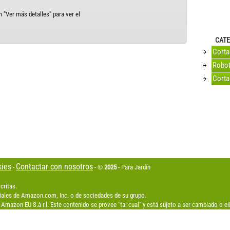
 "Ver más detalles" para ver el
CATE
Cort
Robot
Corta
kies
Contactar con nosotros
-
- ©
2025
- Para Jardín
critas.
les de Amazon.com, Inc. o de sociedades de su grupo.
Amazon EU S.à r.l. Este contenido se provee "tal cual" y está sujeto a ser cambiado o 