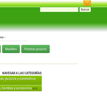
Muebles
Piscinas jacuzzis
NAVEGAR A LAS CATEGORÍAS
:
nas, jacuzzis y suministros
os, bombas y accesorios
(872)