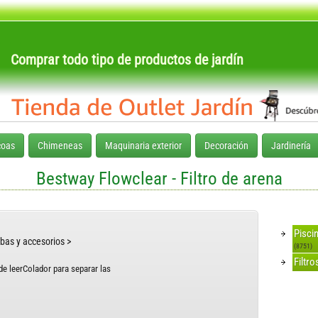
Comprar todo tipo de productos de jardín
coas
Chimeneas
Maquinaria exterior
Decoración
Jardinería
Bestway Flowclear - Filtro de arena
Pisci
mbas y accesorios >
(8751)
Filtr
de leerColador para separar las