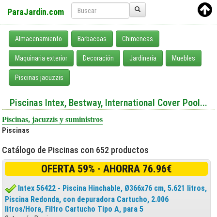
ParaJardin.com
Almacenamiento
Barbacoas
Chimeneas
Maquinaria exterior
Decoración
Jardinería
Muebles
Piscinas jacuzzis
Piscinas Intex, Bestway, International Cover Pool...
Piscinas, jacuzzis y suministros
Piscinas
Catálogo de Piscinas con 652 productos
OFERTA 59% - AHORRA 76.96€
Intex 56422 - Piscina Hinchable, Ø366x76 cm, 5.621 litros,
Piscina Redonda, con depuradora Cartucho, 2.006
litros/Hora, Filtro Cartucho Tipo A, para 5