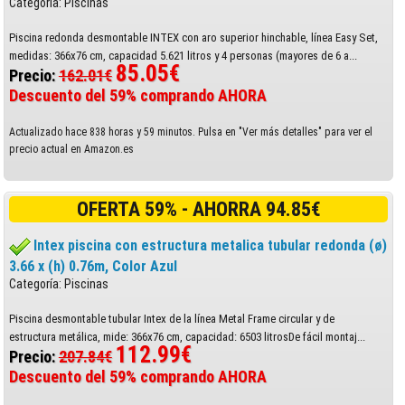
Categoría: Piscinas
Piscina redonda desmontable INTEX con aro superior hinchable, línea Easy Set,
medidas: 366x76 cm, capacidad 5.621 litros y 4 personas (mayores de 6 a...
85.05€
Precio:
162.01€
Descuento del 59% comprando AHORA
Actualizado hace 838 horas y 59 minutos. Pulsa en "Ver más detalles" para ver el
precio actual en Amazon.es
OFERTA 59% - AHORRA 94.85€
Intex piscina con estructura metalica tubular redonda (ø)
3.66 x (h) 0.76m, Color Azul
Categoría: Piscinas
Piscina desmontable tubular Intex de la línea Metal Frame circular y de
estructura metálica, mide: 366x76 cm, capacidad: 6503 litrosDe fácil montaj...
112.99€
Precio:
207.84€
Descuento del 59% comprando AHORA